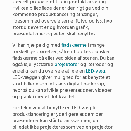
specielt produceret til din produktlancering.
Hvilken billedflade der er den rigtige ved din
kommende produktlancering afhænger,
ligesom med overvejelserne ift. lyd og lys, hvor
stort dit event er og hvordan grafik,
præsentationer og video skal benyttes.
Vi kan hjælpe dig med
fladskærme
i mange
forskellige størrelser, såfremt du f.eks. ønsker
fladskærme på eller ved siden af scenen.
Du kan
også leje lysstærke
projektorer
og lærreder og
endelig kan du overveje at leje en
LED-væg
.
LED-væggen giver mulighed for at benytte et
stort billede som et slags digitalt backdrop,
hvorpå du kan afvikle præsentationer, videoer
og grafik i meget flot kvalitet.
Fordelen ved at benytte en LED-væg til
produktlancering er yderligere at dem der
præsenterer kan står foran skærmen, da
billedet ikke projekteres som ved en projektor,