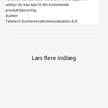
udstyr du kan leje til din kommende
produktlancering.
Author
Teletech KonferenceKommunikation A/S
Læs flere indlæg
Teletech KonferenceKommunikation A/S
AV-udstyret er afgørendeVed koncerter, kurser,
præsentationer m.v. på...