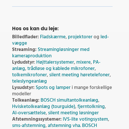
Hos os kan du leje:
Billedflader:
Fladskærme
,
projektorer
og
led-
vægge
Streaming:
Streamingløsninger med
kameraproduktion
Lydudstyr
:
Højttalersystemer
,
mixere
,
PA-
anlæg
,
trådløse og kablede mikrofoner
,
tolkemikrofoner
,
silent meeting høretelefoner
,
teleslyngeanlæg
Lysudstyr:
Spots og lamper
i mange forskellige
modeller
Tolkeanlæg:
BOSCH simultantolkeanlæg
,
Hvisketolkeanlæg (tourguide)
,
fjerntolkning
,
AI-oversættelse
,
silent meeting løsninger
Afstemningssystemer:
IVS-lite votingsystem
,
sms-afstemning
,
afstemning vha. BOSCH