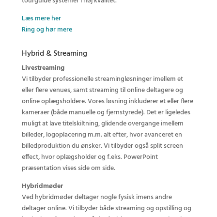
tourguide systemer i høj kvalitet.
Læs mere her
Ring og hør mere
Hybrid & Streaming
Livestreaming
Vi tilbyder professionelle streamingløsninger imellem et
eller flere venues, samt streaming til online deltagere og
online oplægsholdere. V
ores løsning inkluderer et eller flere
kameraer (både manuelle og fjernstyrede). Det er ligeledes
muligt at lave titelskiltning, glidende overgange imellem
billeder, logoplacering m.m. alt efter, hvor avanceret en
billedproduktion du ønsker. Vi tilbyder også split screen
effect, hvor oplægsholder og f.eks. PowerPoint
præsentation vises side om side.
Hybridmøder
Ved hybridmøder deltager nogle fysisk imens andre
deltager online. Vi tilbyder både streaming og opstilling og