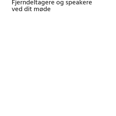
Fjerndeltagere og speakere
ved dit møde
Deltagere eller speakere, der ikke kan deltage fysisk kan nu
deltage via app eller computer.