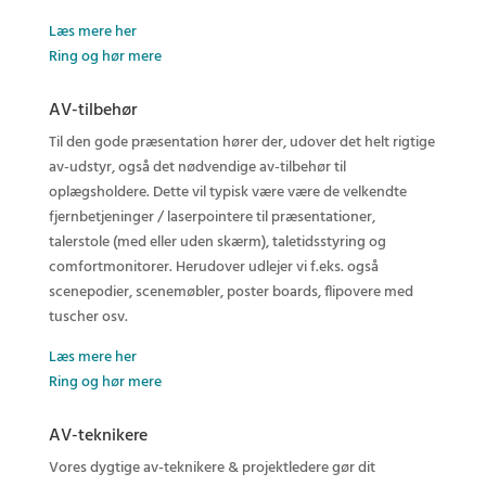
Læs mere her
Ring og hør mere
AV-tilbehør
Til den gode præsentation hører der, udover det helt rigtige
av-udstyr, også det nødvendige av-tilbehør til
oplægsholdere. Dette vil typisk være være de velkendte
fjernbetjeninger / laserpointere til præsentationer,
talerstole (med eller uden skærm), taletidsstyring og
comfortmonitorer. Herudover udlejer vi f.eks. også
scenepodier, scenemøbler, poster boards, flipovere med
tuscher osv.
Læs mere her
Ring og hør mere
AV-teknikere
Vores dygtige av-teknikere & projektledere gør dit