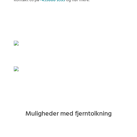
Kontakt os på
+453888 9393
og hør mere.
Muligheder med fjerntolkning