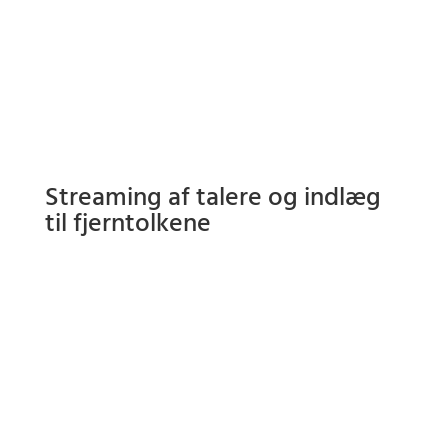
Streaming af talere og indlæg
til fjerntolkene
Teletech sørger for en livestreaming af talere og indlæg til
systemet, som sendes videre til fjerntolkene rundt om i
verden. Via denne stream kan de se og høre talerne klart og
tydeligt og tolke tilbage til arrangementet – næsten som
var de selv tilstede.