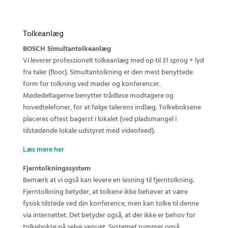
Tolkeanlæg
BOSCH Simultantolkeanlæg
Vi leverer professionelt tolkeanlæg med op til 31 sprog + lyd
fra taler (floor). Simultantolkning er den mest benyttede
form for tolkning ved møder og konferencer.
Mødedeltagerne benytter trådløse modtagere og
hovedtelefoner, for at følge talerens indlæg. Tolkeboksene
placeres oftest bagerst i lokalet (ved pladsmangel i
tilstødende lokale udstyret med videofeed).
Læs mere her
Fjerntolkningssystem
Bemærk at vi også kan levere en løsning til fjerntolkning.
Fjerntolkning betyder, at tolkene ikke behøver at være
fysisk tilstede ved din konference, men kan tolke til denne
via internettet. Det betyder også, at der ikke er behov for
tolkebokse på selve venuet. Systemet rummer også