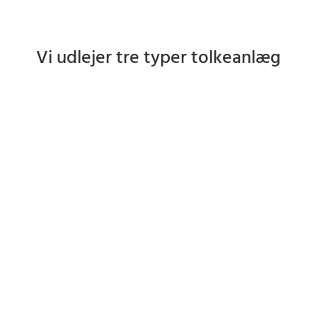
Vi udlejer tre typer tolkeanlæg
Tolkeanlæg
Læs mere
Fjerntolkning
Læs mere
Hvisketolk
Læs mere