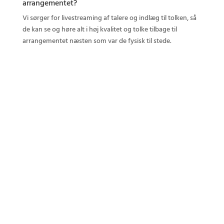
arrangementet?
Vi sørger for livestreaming af talere og indlæg til tolken, så
de kan se og høre alt i høj kvalitet og tolke tilbage til
arrangementet næsten som var de fysisk til stede.
Lej fjerntolkning
Vi klargører systemet
Vi betjener det
Tolkning over internettet
Mange mødefunktioner