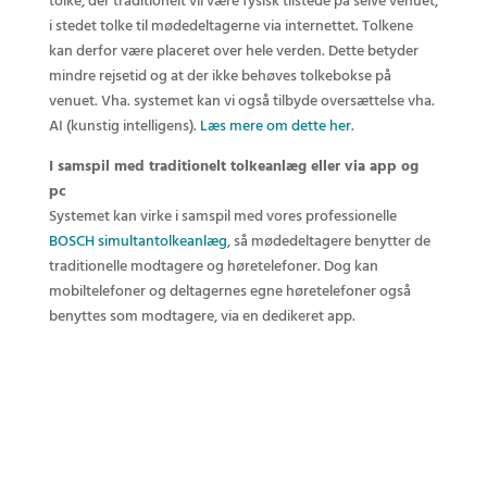
tolke, der traditionelt vil være fysisk tilstede på selve venuet,
i stedet tolke til mødedeltagerne via internettet. Tolkene
kan derfor være placeret over hele verden. Dette betyder
mindre rejsetid og at der ikke behøves tolkebokse på
venuet. Vha. systemet kan vi også tilbyde oversættelse vha.
AI (kunstig intelligens).
Læs mere om dette her
.
I samspil med traditionelt tolkeanlæg eller via app og
pc
Systemet kan virke i samspil med vores professionelle
BOSCH simultantolkeanlæg
, så mødedeltagere benytter de
traditionelle modtagere og høretelefoner. Dog kan
mobiltelefoner og deltagernes egne høretelefoner også
benyttes som modtagere, via en dedikeret app.