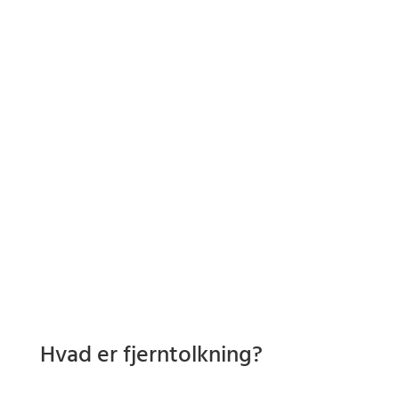
Du skal
godkende marketing-cookies
for at kunne se
denne video
Please
accept marketing-cookies
to watch this video.
Tolkning over internettet til dit arrangement
Hvad er fjerntolkning?