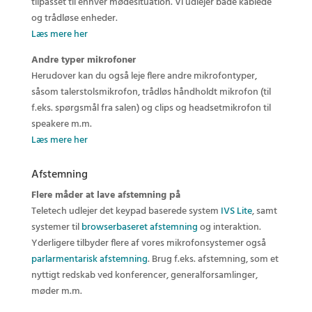
tilpasset til enhver mødesituation. Vi udlejer både kablede
og trådløse enheder.
Læs mere her
Andre typer mikrofoner
Herudover kan du også leje flere andre mikrofontyper,
såsom talerstolsmikrofon, trådløs håndholdt mikrofon (til
f.eks. spørgsmål fra salen) og clips og headsetmikrofon til
speakere m.m.
Læs mere her
Afstemning
Flere måder at lave afstemning på
Teletech udlejer det keypad baserede system
IVS Lite
, samt
systemer til
browserbaseret afstemning
og interaktion.
Yderligere tilbyder flere af vores mikrofonsystemer også
parlarmentarisk afstemning
. Brug f.eks. afstemning, som et
nyttigt redskab ved konferencer, generalforsamlinger,
møder m.m.