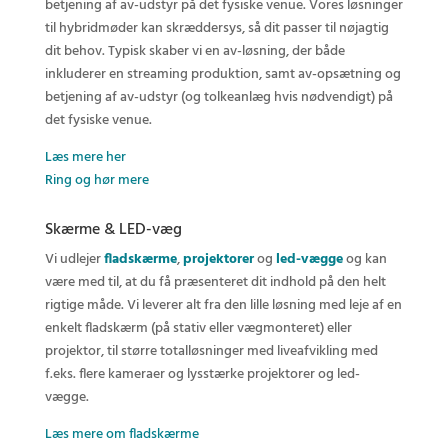
betjening af av-udstyr på det fysiske venue. Vores løsninger
til hybridmøder kan skræddersys, så dit passer til nøjagtig
dit behov. Typisk skaber vi en av-løsning, der både
inkluderer en streaming produktion, samt av-opsætning og
betjening af av-udstyr (og tolkeanlæg hvis nødvendigt) på
det fysiske venue.
Læs mere her
Ring og hør mere
Skærme & LED-væg
Vi udlejer
fladskærme
,
projektorer
og
led-vægge
og kan
være med til, at du få præsenteret dit indhold på den helt
rigtige måde. Vi leverer alt fra den lille løsning med leje af en
enkelt fladskærm (på stativ eller vægmonteret) eller
projektor, til større totalløsninger med liveafvikling med
f.eks. flere kameraer og lysstærke projektorer og led-
vægge.
Læs mere om fladskærme