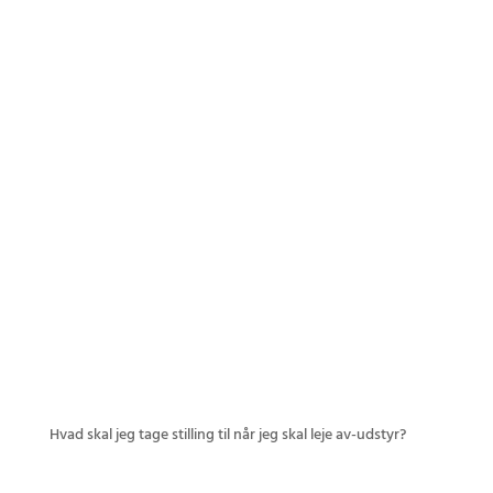
mikrofoner
streaming
afstemningssystemer
lysudstyr
Hvad skal jeg tage stilling til når jeg skal leje av-udstyr?