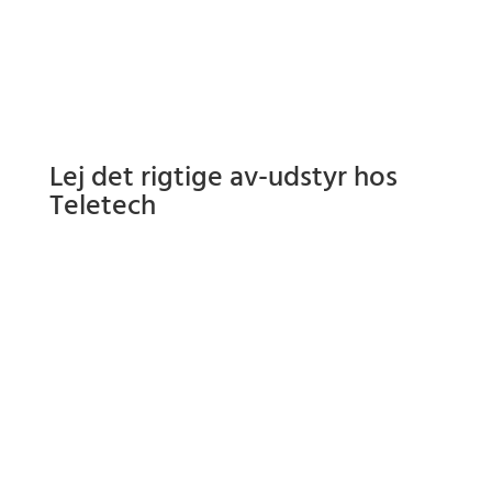
Lej det rigtige av-udstyr hos
Teletech
fladskærme
projektorer
LED-vægge
lydudstyr