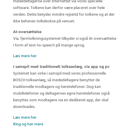
mødedeltagerne over internettet via vores specielle
software. Tolkene kan derfor være placeret over hele
verden. Dette betyder mindre rejsetid for tolkene og at der
ikke behøves tolkebokse på venuet.
AI-oversættelse
Via. fjerntolkningssystemet tilbyder vi også AI-oversættelse
i form af text-to-speech på mange sprog.
Læs mere her
I samspil med traditionelt tolkeanlæg, via app og pc
Systemet kan virke i samspil med vores professionelle
BOSCH tolkeanlæg, så mødedeltagere benytter de
traditionelle modtagere og høretelefoner. Dog kan
mobiltelefoner og deltagernes egne høretelefoner også
benyttes som modtagere via en dedikeret app, der skal
downloades.
Læs mere her
Ring og hør mere