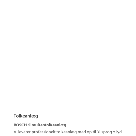
Vi kan levere følgende av-
løsninger til dig:
Ring til os
Indhent tilbud
Tolkeanlæg
BOSCH Simultantolkeanlæg
Vi leverer professionelt tolkeanlæg med op til 31 sprog + lyd