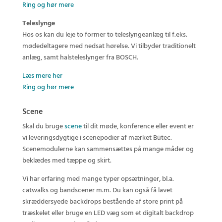
Ring og hør mere
Teleslynge
Hos os kan du leje to former to teleslyngeanlæg til f.eks.
mødedeltagere med nedsat hørelse. Vi tilbyder traditionelt
anlæg, samt halsteleslynger fra BOSCH.
Læs mere her
Ring og hør mere
Scene
Skal du bruge
scene
til dit møde, konference eller event er
vi leveringsdygtige i scenepodier af mærket Bütec.
Scenemodulerne kan sammensættes på mange måder og
beklædes med tæppe og skirt.
Vi har erfaring med mange typer opsætninger, bl.a.
catwalks og bandscener m.m. Du kan også få lavet
skræddersyede backdrops bestående af store print på
træskelet eller bruge en LED væg som et digitalt backdrop