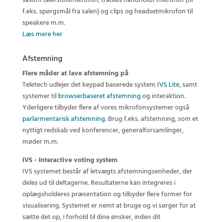
såsom talerstolsmikrofon, trådløs håndholdt mikrofon (til
f.eks. spørgsmål fra salen) og clips og headsetmikrofon til
speakere m.m.
Læs mere her
Afstemning
Flere måder at lave afstemning på
Teletech udlejer det keypad baserede system
IVS Lite
, samt
systemer til
browserbaseret afstemning
og interaktion.
Yderligere tilbyder flere af vores mikrofonsystemer også
parlarmentarisk afstemning
. Brug f.eks. afstemning, som et
nyttigt redskab ved konferencer, generalforsamlinger,
møder m.m.
IVS - Interactive voting system
IVS systemet består af letvægts afstemningsenheder, der
deles ud til deltagerne. Resultaterne kan integreres i
oplægsholderes præsentation og tilbyder flere former for
visualisering. Systemet er nemt at bruge og vi sørger for at
sætte det op, i forhold til dine ønsker, inden dit