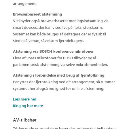
arrangement.
Browserbaseret afstemning
Vi tilbyder også browserbaseret meningsindsamling via
smart devices, der kan vises live på f.eks. storskærm.
Systemet kan både bruges af deltagere der er fysisk til
stede på venue, såvel som fjerndeltagere.
Afsteming via BOSCH konferencemikrofoner
Flere af vores mikrofoner fra BOSH tilbyder også
parlamentarisk afstemning via selve mikrofonenheden.
Afsteming i forbindelse med brug af fjerntolkning
Benyttes der fjerntolkning ved dit arrangement, så rummer
systemet hertil også mulighed for online afstemning.
Læs mere her
Ring og hør mere
AV-tilbehør
Til den gode præsentation hører der, udover det helt rigtige