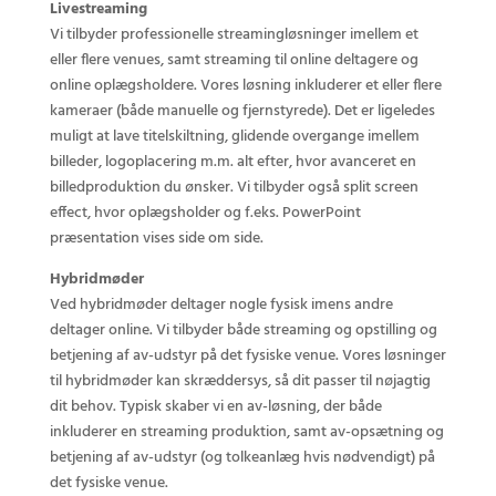
Livestreaming
Vi tilbyder professionelle streamingløsninger imellem et
eller flere venues, samt streaming til online deltagere og
online oplægsholdere. V
ores løsning inkluderer et eller flere
kameraer (både manuelle og fjernstyrede). Det er ligeledes
muligt at lave titelskiltning, glidende overgange imellem
billeder, logoplacering m.m. alt efter, hvor avanceret en
billedproduktion du ønsker. Vi tilbyder også split screen
effect, hvor oplægsholder og f.eks. PowerPoint
præsentation vises side om side.
Hybridmøder
Ved hybridmøder deltager nogle fysisk imens andre
deltager online. Vi tilbyder både streaming og opstilling og
betjening af av-udstyr på det fysiske venue. Vores løsninger
til hybridmøder kan skræddersys, så dit passer til nøjagtig
dit behov. Typisk skaber vi en av-løsning, der både
inkluderer en streaming produktion, samt av-opsætning og
betjening af av-udstyr (og tolkeanlæg hvis nødvendigt) på
det fysiske venue.