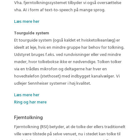
Vha. fjerntolkningssystemet tilbyder vi også oversættelse
vha. AI i form af text-to-speech på mange sprog.
Læs mere her
Tourguide system
Et tourguide system (også kaldet et hvisketolkeanlæg) er
ideelt at leje, hvis en mindre gruppe har behov for tolkning.
Udstyret bruges f.eks. ved rundvisninger eller ved mindre
møder, hvor tolkebokse ikke er nødvendige. Tolken tolker
via en trådløs mikrofon og deltagerne har hver en
hovedtelefon (stethoset) med indbygget kanalvælger. Vi
udlejer Sennheiser systemer i høj kvalitet.
Læs mere her
Ring og hør mere
Fjerntolkning
Fjerntolkning (RSI) betyder, at de tolke der ellers traditionelt
ville være tilstede på selve venuet, nu i stedet kan tolke til