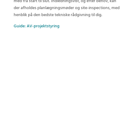
med fra start til slut. Indledningsvist, og efter behov, kan
der afholdes planlægningsmøder og site-inspections, med
henblik på den bedste tekniske rådgivning til dig.
Guide: AV-projektstyring
Lej av-udstyr til:
Konferencer & møder
Hybridmøder
Corporate events
Generalforsamlinger m.m.
Ring til os her