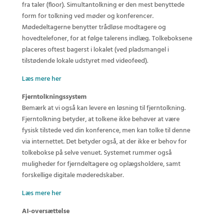
fra taler (floor). Simultantolkning er den mest benyttede
form for tolkning ved møder og konferencer.
Mødedeltagerne benytter trådløse modtagere og
hovedtelefoner, for at følge talerens indlæg. Tolkeboksene
placeres oftest bagerst i lokalet (ved pladsmangel i
tilstødende lokale udstyret med videofeed).
Læs mere her
Fjerntolkningssystem
Bemærk at vi også kan levere en løsning til fjerntolkning.
Fjerntolkning betyder, at tolkene ikke behøver at være
fysisk tilstede ved din konference, men kan tolke til denne
via internettet. Det betyder også, at der ikke er behov for
tolkebokse på selve venuet. Systemet rummer også
muligheder for fjerndeltagere og oplægsholdere, samt
forskellige digitale møderedskaber.
Læs mere her
AI-oversættelse