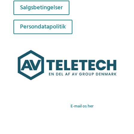
Salgsbetingelser
Persondatapolitik
Teletech KonferenceKommunikation A/S – Farverland 1B –
2600 Glostrup – Danmark
+45 3888 9393 –
E-mail os her
Åbningstid: Mandag – Fredag kl. 08:00 – 16:00 – CVR:
DK10611539