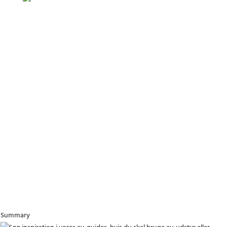
Kontakt os i dag omkring din opgave
+45 3888 9393
Summary