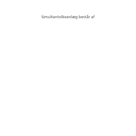
Simultantolkeanlæg består af
Modtagere
Hovedtelefoner
Tolkeenhed
Tolkebokse