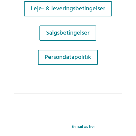
Leje- & leveringsbetingelser
Salgsbetingelser
Persondatapolitik
Teletech KonferenceKommunikation A/S – Farverland 1B –
2600 Glostrup – Danmark
+45 3888 9393 –
E-mail os her