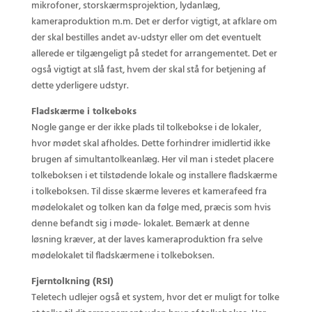
mikrofoner, storskærmsprojektion, lydanlæg,
kameraproduktion m.m. Det er derfor vigtigt, at afklare om
der skal bestilles andet av-udstyr eller om det eventuelt
allerede er tilgængeligt på stedet for arrangementet. Det er
også vigtigt at slå fast, hvem der skal stå for betjening af
dette yderligere udstyr.
Fladskærme i tolkeboks
Nogle gange er der ikke plads til tolkebokse i de lokaler,
hvor mødet skal afholdes. Dette forhindrer imidlertid ikke
brugen af simultantolkeanlæg. Her vil man i stedet placere
tolkeboksen i et tilstødende lokale og installere fladskærme
i tolkeboksen. Til disse skærme leveres et kamerafeed fra
mødelokalet og tolken kan da følge med, præcis som hvis
denne befandt sig i møde- lokalet. Bemærk at denne
løsning kræver, at der laves kameraproduktion fra selve
mødelokalet til fladskærmene i tolkeboksen.
Fjerntolkning (RSI)
Teletech udlejer også et system, hvor det er muligt for tolke