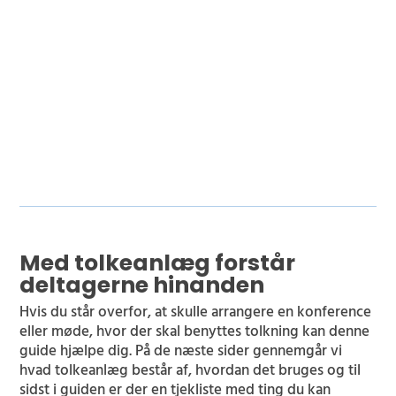
I denne guide kan du læse mere om tolkeanlæg og
også se vores nyttige huskeliste, som du kan bruge,
hvis du står overfor at skulle leje tolkeanlæg til dit
arrangement.
Med tolkeanlæg forstår
deltagerne hinanden
Hvis du står overfor, at skulle arrangere en konference
eller møde, hvor der skal benyttes tolkning kan denne
guide hjælpe dig. På de næste sider gennemgår vi
hvad tolkeanlæg består af, hvordan det bruges og til
sidst i guiden er der en tjekliste med ting du kan