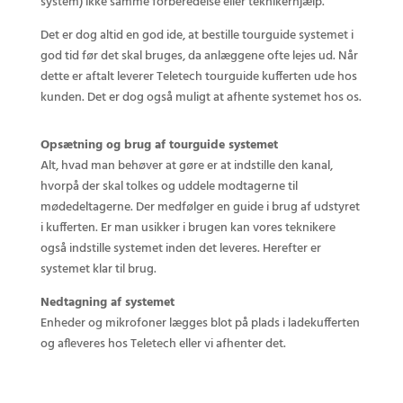
system) ikke samme forberedelse eller teknikerhjælp.
Det er dog altid en god ide, at bestille tourguide systemet i
god tid før det skal bruges, da anlæggene ofte lejes ud. Når
dette er aftalt leverer Teletech tourguide kufferten ude hos
kunden. Det er dog også muligt at afhente systemet hos os.
Opsætning og brug af tourguide systemet
Alt, hvad man behøver at gøre er at indstille den kanal,
hvorpå der skal tolkes og uddele modtagerne til
mødedeltagerne. Der medfølger en guide i brug af udstyret
i kufferten. Er man usikker i brugen kan vores teknikere
også indstille systemet inden det leveres. Herefter er
systemet klar til brug.
Nedtagning af systemet
Enheder og mikrofoner lægges blot på plads i ladekufferten
og afleveres hos Teletech eller vi afhenter det.