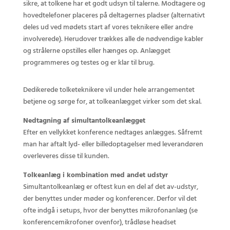
sikre, at tolkene har et godt udsyn til talerne. Modtagere og
hovedtelefoner placeres på deltagernes pladser (alternativt
deles ud ved mødets start af vores teknikere eller andre
involverede). Herudover trækkes alle de nødvendige kabler
og strålerne opstilles eller hænges op. Anlægget
programmeres og testes og er klar til brug.
Dedikerede tolketeknikere vil under hele arrangementet
betjene og sørge for, at tolkeanlægget virker som det skal.
Nedtagning af simultantolkeanlægget
Efter en vellykket konference nedtages anlægges. Såfremt
man har aftalt lyd- eller billedoptagelser med leverandøren
overleveres disse til kunden.
Tolkeanlæg i kombination med andet udstyr
Simultantolkeanlæg er oftest kun en del af det av-udstyr,
der benyttes under møder og konferencer. Derfor vil det
ofte indgå i setups, hvor der benyttes mikrofonanlæg (se
konferencemikrofoner ovenfor), trådløse headset