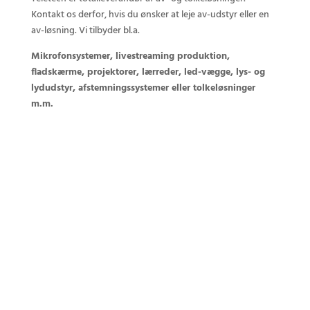
Kontakt os derfor, hvis du ønsker at leje av-udstyr eller en
av-løsning. Vi tilbyder bl.a.
Mikrofonsystemer, livestreaming produktion,
fladskærme, projektorer, lærreder, led-vægge, lys- og
lydudstyr, afstemningssystemer eller tolkeløsninger
m.m.
Kontakt os i dag omkring din opgave
+45 3888 9393