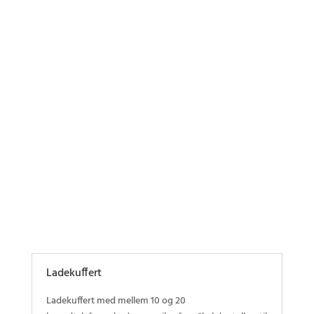
Stetoset
Mikrofon
Headset mikrofon
Ladekuffert
Ladekuffert med mellem 10 og 20