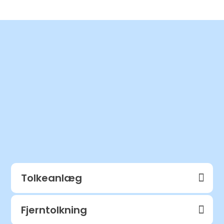
Vi kan levere følgende av-
udstyr til dit møde,
konference eller event:
Tolkeanlæg
Fjerntolkning