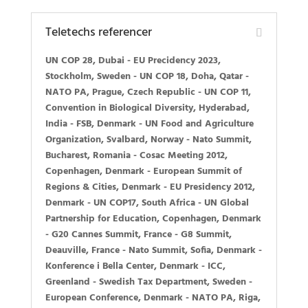
Teletechs referencer
UN COP 28
, Dubai -
EU Precidency 2023
,
Stockholm, Sweden -
UN COP 18
, Doha, Qatar -
NATO PA
, Prague, Czech Republic -
UN COP 11
,
Convention in Biological Diversity, Hyderabad,
India -
FSB
, Denmark -
UN Food and Agriculture
Organization
, Svalbard, Norway -
Nato Summit
,
Bucharest, Romania -
Cosac Meeting
2012,
Copenhagen, Denmark -
European Summit of
Regions & Cities
, Denmark -
EU Presidency 2012
,
Denmark -
UN COP17
, South Africa -
UN Global
Partnership for Education
, Copenhagen, Denmark
-
G20 Cannes Summit
, France -
G8 Summit
,
Deauville, France -
Nato Summit
, Sofia, Denmark -
Konference i Bella Center
, Denmark -
ICC,
Greenland -
Swedish Tax Department
, Sweden -
European Conference
, Denmark -
NATO PA
, Riga,