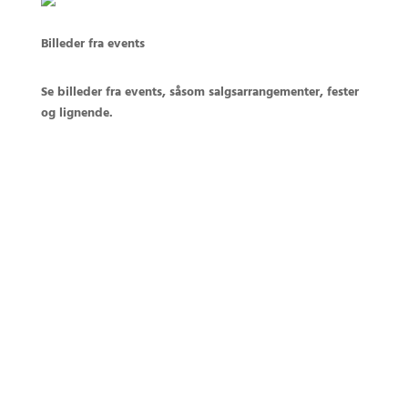
Billeder fra events
Se billeder fra events, såsom salgsarrangementer, fester
og lignende.
Kontakt os i dag omkring din opgave
+45 3888
9393