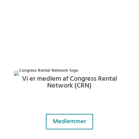
Du skal
godkende marketing-cookies
for at kunne se
denne video
Please
accept marketing-cookies
to watch this video.
Vi er medlem af Congress Rental
Network (CRN)
CRN består af professionelle leverandører af BOSCH
mødeudstyr, av-udstyr og certificerede BOSCH teknikere
verden over.
Medlemmer