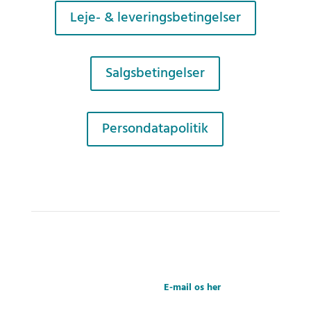
Leje- & leveringsbetingelser
Salgsbetingelser
Persondatapolitik
Teletech KonferenceKommunikation A/S – Farverland 1B
– 2600 Glostrup – Danmark
+45 3888 9393 –
E-mail os her