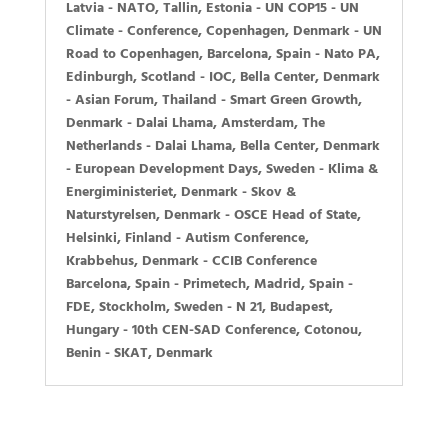
Latvia -
NATO
, Tallin, Estonia -
UN COP15
- UN
Climate -
Conference, Copenhagen, Denmark -
UN
Road to Copenhagen
, Barcelona, Spain -
Nato PA,
Edinburgh, Scotland -
IOC
, Bella Center, Denmark
-
Asian Forum
, Thailand -
Smart Green Growth
,
Denmark -
Dalai Lhama
, Amsterdam, The
Netherlands -
Dalai Lhama
, Bella Center, Denmark
-
European Development Days
, Sweden -
Klima &
Energiministeriet
, Denmark -
Skov &
Naturstyrelsen
, Denmark -
OSCE Head of State
,
Helsinki, Finland -
Autism Conference
,
Krabbehus, Denmark -
CCIB Conference
Barcelona, Spain -
Primetech
, Madrid, Spain -
FDE
, Stockholm, Sweden -
N 21
, Budapest,
Hungary -
10th CEN-SAD Conference
, Cotonou,
Benin -
SKAT
, Denmark