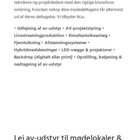
teknikere og projektledere med den rigtige knowhow
omkring, hvordan netop dine mødedeltagere får allermest
ud af deres deltagelse. Vi tilbyder bl.a.:
• Udlejning af av-udstyr • AV-projektstyring •
Livestreamingproduktion • Simultantolkeanlæg •
Fjerntolkning • Afstemningssystemer •
Hybridmødeløsninger • LED-vægge & projektorer •
Backdrop (digitalt eller print) • Opstilling, betjening &
nedtagning af av-udstyr
Lej av-udstyr til mødelokaler &