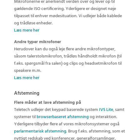
Mikrofonerne er anerkendt verden over og lever op til
gældende ISO certificering. Yderligere er designet nøje
tilpasset til enhver mødesituation. Vi udlejer både kablede
og trådløse enheder.
Læs mere her
Andre typer mikrofoner
Herudover kan du også leje flere andre mikrofontyper,
såsom talerstolsmikrofon, trådløs håndholdt mikrofon (til
f.eks. spørgsmål fra salen) og clips og headsetmikrofon til
speakere m.m.
Læs mere her
Afstemning
Flere måder at lave afstemning på
Teletech udlejer det keypad baserede system
IVS Lite
, samt
systemer til
browserbaseret afstemning
og interaktion.
Yderligere tilbyder flere af vores mikrofonsystemer også
parlarmentarisk afstemning
. Brug f.eks. afstemning, som et
nyttigt redskab ved konferencer, generalforsamlinger,