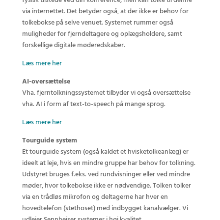
fysisk tilstede ved din konference, men kan tolke til denne
via internettet. Det betyder også, at der ikke er behov for
tolkebokse på selve venuet. Systemet rummer også
muligheder for fjerndeltagere og oplægsholdere, samt
forskellige digitale møderedskaber.
Læs mere her
AI-oversættelse
Vha. fjerntolkningssystemet tilbyder vi også oversættelse
vha. AI i form af text-to-speech på mange sprog.
Læs mere her
Tourguide system
Et tourguide system (også kaldet et hvisketolkeanlæg) er
ideelt at leje, hvis en mindre gruppe har behov for tolkning.
Udstyret bruges f.eks. ved rundvisninger eller ved mindre
møder, hvor tolkebokse ikke er nødvendige. Tolken tolker
via en trådløs mikrofon og deltagerne har hver en
hovedtelefon (stethoset) med indbygget kanalvælger. Vi
udlejer Sennheiser systemer i høj kvalitet.