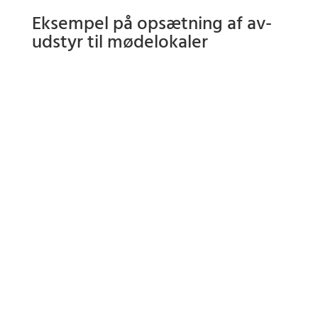
Eksempel på opsætning af av-
udstyr til mødelokaler
Fladskærm
eller
projektor
– til præsentationer og videoer
Mikrofonsystem
– bord- eller håndholdte mikrofoner
Højttalere
– til tydelig lyd i hele lokalet
Touchskærm eller whiteboard – til interaktiv mødeledelse
Kamera til videomøder /
streaming
– høj opløsning til
Teams, Zoom eller lignende
PPT-clicker og AV-tilbehør
– nem styring af
præsentationer