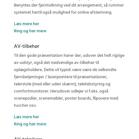
Benyttes der fjerntolkning ved dit arrangement, så rummer
systemet hertil også mulighed for online afstemning.
Læs mere her
Ring og hør mere
AV-tilbehør
Til den gode præsentation hører der, udover det helt rigtige
av-udstyr, også det nødvendige av-tilbehør til
oplægsholdere. Dette vil typisk være være de velkendte
fjernbetjeninger / laserpointere til præsentationer,
talerstole (med eller uden skærm), taletidsstyring og
comfortmonitorer. Herudover udlejer vi f.eks. også
scenepodier, scenemøbler, poster boards, flipovere med
tuscher osv.
Læs mere her
Ring og hør mere