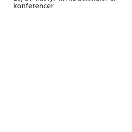
konferencer
• Fladskærme • Touch skærme • Projektorer • Højttalere
• Mikrofonsystemer • Afstemningssystemer • PPT-
clickere & av-tilbehør