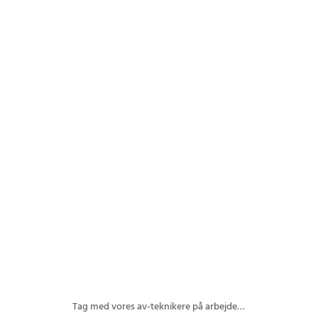
Du skal
godkende marketing-cookies
for at kunne se
denne video
Please
accept marketing-cookies
to watch this video.
Tag med vores av-teknikere på arbejde…