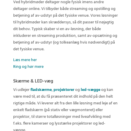
Ved hybridmøder deltager nogle fysisk imens andre
deltager online. Vi tilbyder både streaming og opstilling og
betjening af av-udstyr på det fysiske venue. Vores løsninger
til hybridmøder kan skræddersys, så dit passer til nøjagtig
dit behov. Typisk skaber vi en av-løsning, der både
inkluderer en streaming produktion, samt av-opsætning og
betjening af av-udstyr (og tolkeanlæg hvis nødvendigt) på
det fysiske venue.
Læs mere her
Ring og hør mere
Skærme & LED-væg
Vi udlejer
fladskærme
,
projektorer
og
led-vægge
og kan
være med til, at du få præsenteret dit indhold på den helt
rigtige måde. Vi leverer alt fra den lille løsning med leje af en
enkelt fladskærm (på stativ eller vægmonteret) eller
projektor, til større totalløsninger med liveafvikling med
f.eks. flere kameraer og lysstærke projektorer og led-
vægge.