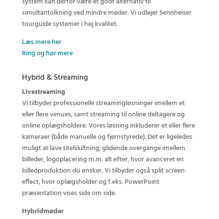
system kan derfor være et godt alternativ til
simultantolkning ved mindre møder. Vi udlejer Sennheiser
tourguide systemer i høj kvalitet.
Læs mere her
Ring og hør mere
Hybrid & Streaming
Livestreaming
Vi tilbyder professionelle streamingløsninger imellem et
eller flere venues, samt streaming til online deltagere og
online oplægsholdere. V
ores løsning inkluderer et eller flere
kameraer (både manuelle og fjernstyrede). Det er ligeledes
muligt at lave titelskiltning, glidende overgange imellem
billeder, logoplacering m.m. alt efter, hvor avanceret en
billedproduktion du ønsker. Vi tilbyder også split screen
effect, hvor oplægsholder og f.eks. PowerPoint
præsentation vises side om side.
Hybridmøder